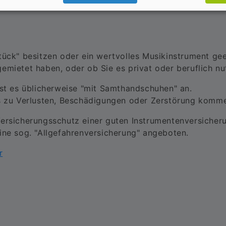
tück" besitzen oder ein wertvolles Musikinstrument gee
emietet haben, oder ob Sie es privat oder beruflich nu
sst es üblicherweise "mit Samthandschuhen" an.
es zu Verlusten, Beschädigungen oder Zerstörung komm
ersicherungsschutz einer guten Instrumentenversicheru
ine sog. "Allgefahrenversicherung" angeboten.
r