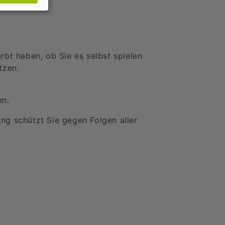
rbt haben, ob Sie es selbst spielen
tzen.
en.
ng schützt Sie gegen Folgen aller