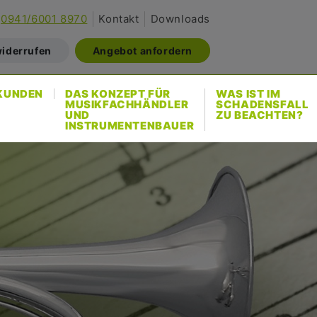
0941/6001 8970
Kontakt
Downloads
widerrufen
Angebot anfordern
KUNDEN
DAS KONZEPT FÜR
WAS IST IM
MUSIKFACHHÄNDLER
SCHADENSFALL
UND
ZU BEACHTEN?
INSTRUMENTENBAUER