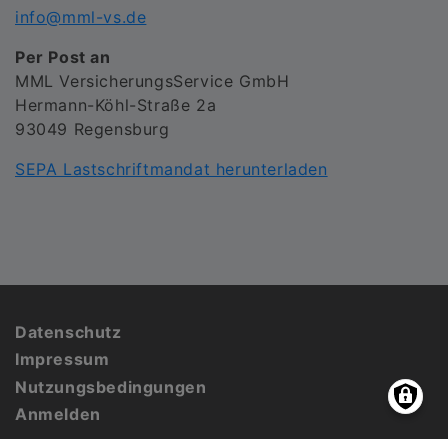
info@mml-vs.de
Per Post an
MML VersicherungsService GmbH
Hermann-Köhl-Straße 2a
93049 Regensburg
SEPA Lastschriftmandat herunterladen
Fußbereich
Datenschutz
Impressum
Nutzungsbedingungen
Anmelden