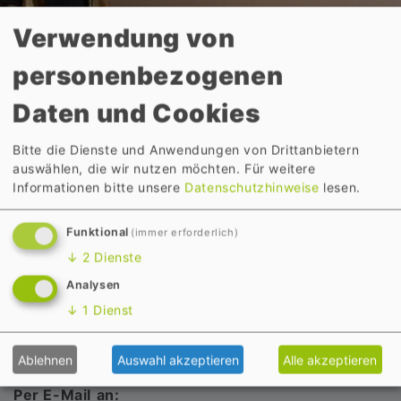
Verwendung von
personenbezogenen
Daten und Cookies
Bitte die Dienste und Anwendungen von Drittanbietern
Änderung der
auswählen, die wir nutzen möchten.
Für weitere
Informationen bitte unsere
Datenschutzhinweise
lesen.
Bankverbindung
Funktional
(immer erforderlich)
↓
2
Dienste
Analysen
Wenn Sie Ihre Bankverbindung ändern möchten
↓
1
Dienst
bitten wir Sie, folgendes SEPA Mandat
herunterzuladen. Bitte schicken Sie dieses
ausgefüllt und unterschrieben
Ablehnen
Auswahl akzeptieren
Alle akzeptieren
Per E-Mail
an: