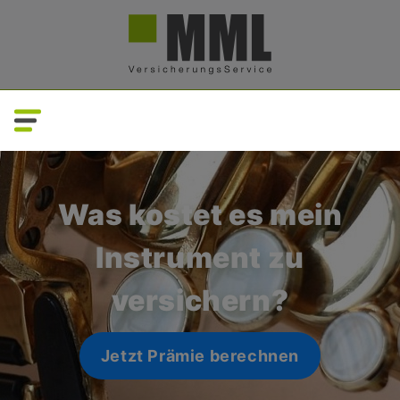
Direkt
zum
Inhalt
Was kostet es mein
Instrument zu
versichern?
Jetzt Prämie berechnen