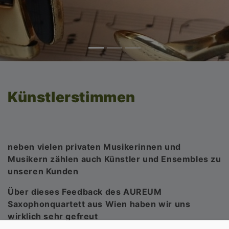
Künstlerstimmen
neben vielen privaten Musikerinnen und
Musikern zählen auch Künstler und Ensembles zu
unseren Kunden
Über dieses Feedback des AUREUM
Saxophonquartett aus Wien haben wir uns
wirklich sehr gefreut