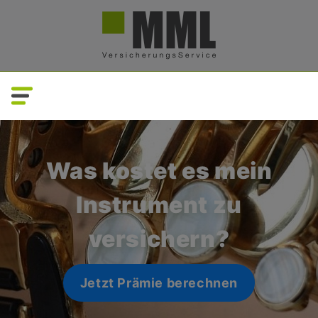
Direkt
zum
Inhalt
Was kostet es mein
Instrument zu
versichern?
Jetzt Prämie berechnen