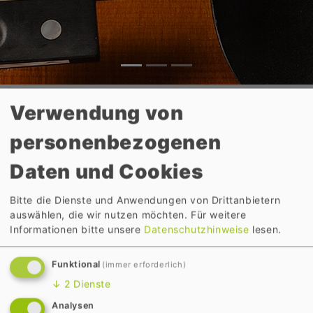
Verwendung von
Über uns
personenbezogenen
Daten und Cookies
Die MML VersicherungsService GmbH ist ein
Bitte die Dienste und Anwendungen von Drittanbietern
auswählen, die wir nutzen möchten.
Für weitere
zugelassener Versicherungsmakler, der speziell im
Informationen bitte unsere
Datenschutzhinweise
lesen.
Bereich Versicherungs- und
Servicedienstleistungen für die Musikbranche aktiv
Funktional
(immer erforderlich)
ist und Risiken in Deckung nehmen und Schäden
regulieren kann.
↓
2
Dienste
Analysen
Das Serviceangebot von MML wurde in den