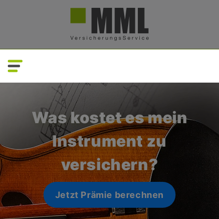
Direkt
zum
Inhalt
Was kostet es mein
Instrument zu
versichern?
Jetzt Prämie berechnen