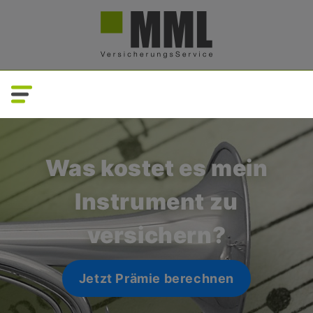
Direkt
zum
Inhalt
Was kostet es mein
Instrument zu
versichern?
Jetzt Prämie berechnen